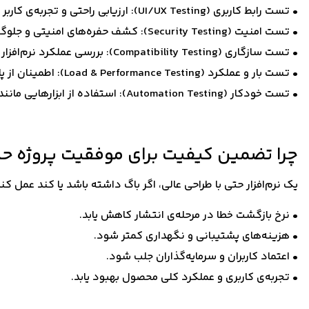
• تست رابط کاربری (UI/UX Testing): ارزیابی راحتی و تجربه‌ی کاربر در محیط نرم‌افزار.
• تست امنیت (Security Testing): کشف حفره‌های امنیتی و جلوگیری از نفوذ.
• تست سازگاری (Compatibility Testing): بررسی عملکرد نرم‌افزار در سیستم‌ها و مرورگرهای مختلف.
• تست بار و عملکرد (Load & Performance Testing): اطمینان از پایداری نرم‌افزار در شرایط پرترافیک.
• تست خودکار (Automation Testing): استفاده از ابزارهایی مانند Selenium، Cypress، JMeter و Postman برای اجرای تست‌های خودکار.
چرا تضمین کیفیت برای موفقیت پروژه ح
یک نرم‌افزار حتی با طراحی عالی، اگر باگ داشته باشد یا کند عمل ک
• نرخ بازگشت خطا در مرحله‌ی انتشار کاهش یابد.
• هزینه‌های پشتیبانی و نگهداری کمتر شود.
• اعتماد کاربران و سرمایه‌گذاران جلب شود.
• تجربه‌ی کاربری و عملکرد کلی محصول بهبود یابد.