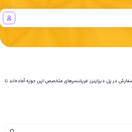
کنار هم است، شبیه‌سازی کوپلینگ CFD-DEM بهترین راهکار است. با ثبت سفارش در پل دیزاینرز، فریلنسرهای متخصص این حوزه آماده‌اند تا