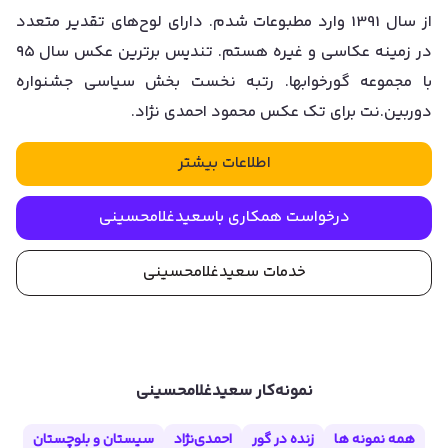
از سال 1391 وارد مطبوعات شدم. دارای لوح‌های تقدیر متعدد
در زمینه عکاسی و غیره هستم. تندیس برترین عکس سال ۹۵
با مجموعه گورخوابها. رتبه نخست بخش سیاسی جشنواره
دوربین.نت برای تک عکس محمود احمدی نژاد.
اطلاعات بیشتر
درخواست همکاری با
سعيدغلامحسيني
خدمات
سعيدغلامحسيني
نمونه‌کار
سعيدغلامحسيني
همه نمونه ها
زنده در گور
احمدی‌نژاد
سیستان و بلوچستان