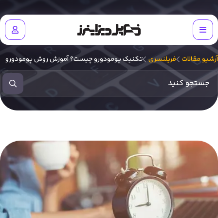
آرشیو مقالات
فریلنسری
تکنیک پومودورو چیست؟ آموزش روش پومودورو