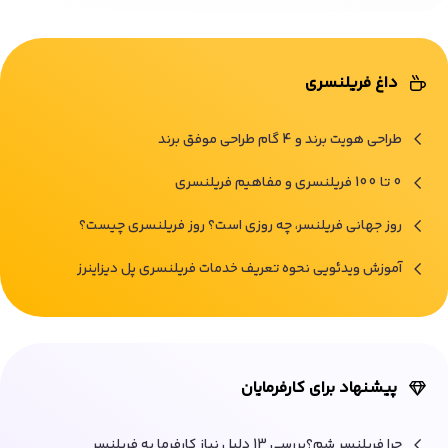
داغ فریلنسری
طراحی هویت برند و 4 گام طراحی موفق برند
0 تا 100 فریلنسری و مفاهیم فریلنسری
روز جهانی فریلنسر، چه روزی است؟ روز فریلنسری چیست؟
آموزش ویدئویی نحوه تعریف خدمات فریلنسری پل دیزاینرز
پیشنهاد برای کارفرمایان
چرا فریلنسر شم؟بررسی 13 دلیل نیاز کارفرما به فریلنسر