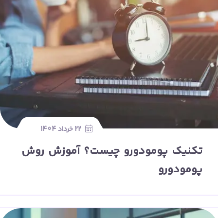
22 خرداد 1404
تکنیک پومودورو چیست؟ آموزش روش
پومودورو