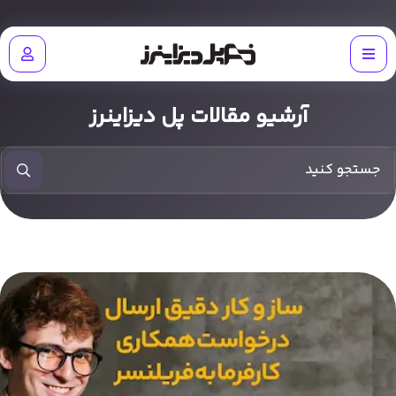
آرشیو مقالات پل دیزاینرز