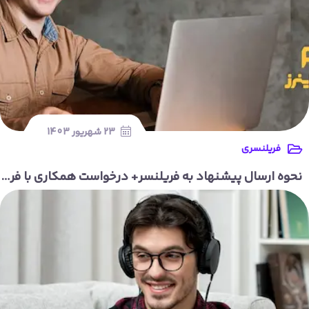
23 شهریور 1403
فریلنسری
نحوه ارسال پیشنهاد به فریلنسر+ درخواست همکاری با فریلنسر